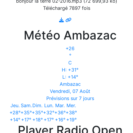
bonjour la terre 02-2016.mp3 (72 699,93 ko)
Téléchargé 7897 fois
Météo Ambazac
+
26
°
C
H:
+
31°
L:
+
14°
Ambazac
Vendredi, 07 Août
Prévisions sur 7 jours
Jeu.
Sam.
Dim.
Lun.
Mar.
Mer.
+
28°
+
35°
+
35°
+
32°
+
36°
+
38°
+
14°
+
17°
+
18°
+
17°
+
16°
+
19°
Player Radio Open